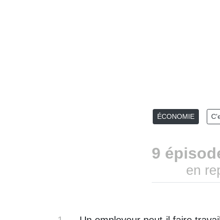
ÉCONOMIE
C'
9 épisod
en re
1
Un employeur peut-il faire travai