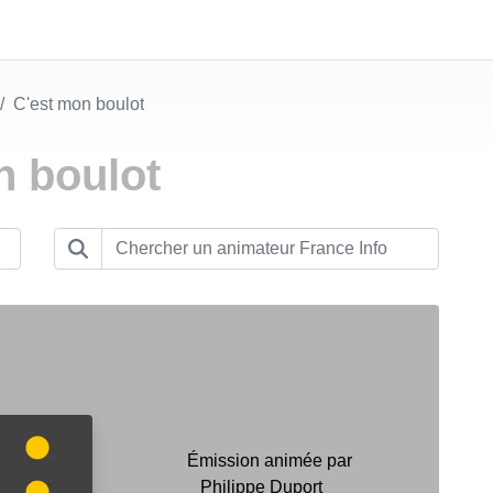
C'est mon boulot
n boulot
Émission animée par
Philippe Duport