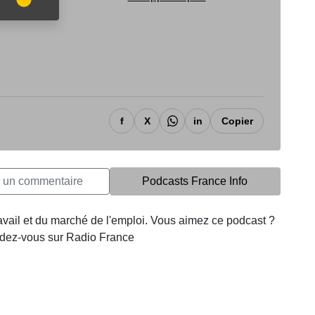
f
X
in
Copier
r un commentaire
Podcasts France Info
avail et du marché de l'emploi. Vous aimez ce podcast ?
endez-vous sur Radio France