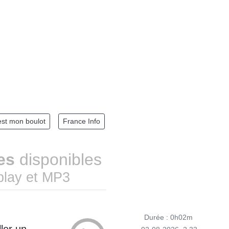
est mon boulot
France Info
es
disponibles
play et MP3
Durée : 0h02m
ller un