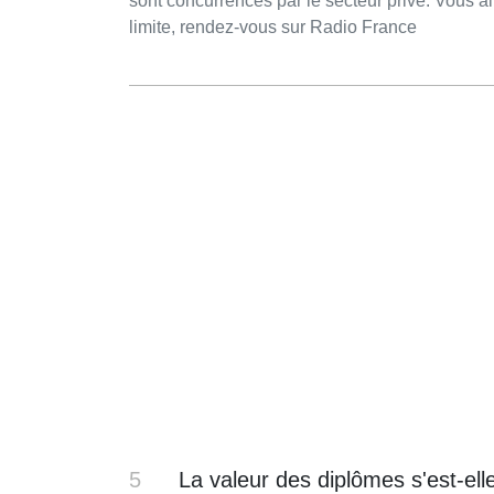
sont concurrencés par le secteur privé. Vous aimez ce podcast ? Pour écouter tous les épisodes sans
limite, rendez-vous sur Radio France
5
La valeur des diplômes s'est-ell