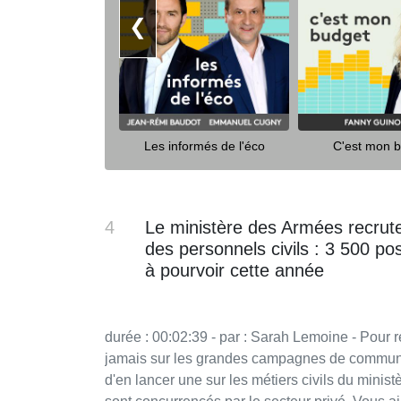
❮
Les informés de l'éco
C'est mon 
4
Le ministère des Armées recrut
des personnels civils : 3 500 po
à pourvoir cette année
durée : 00:02:39 - par : Sarah Lemoine - Pour recruter des militaires, le ministère des Armées ne lésine
jamais sur les grandes campagnes de communica
d'en lancer une sur les métiers civils du minist