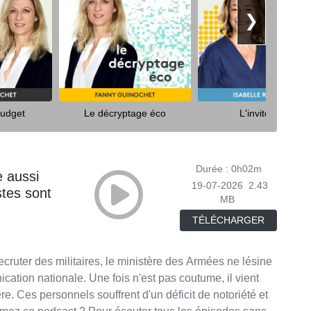
❯
budget
Le décryptage éco
L'invité éco
Durée : 0h02m
e aussi
19-07-2026
2.43
stes sont
MB
TÉLÉCHARGER
tion nationale. Une fois n'est pas coutume, il vient
ère. Ces personnels souffrent d'un déficit de notoriété et