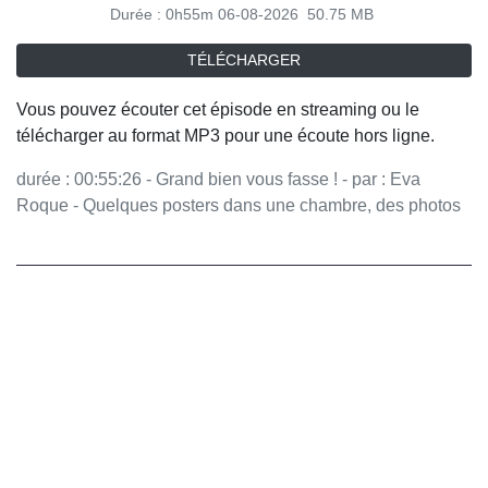
Durée : 0h55m
06-08-2026
50.75 MB
TÉLÉCHARGER
Vous pouvez écouter cet épisode en streaming ou le
télécharger au format MP3 pour une écoute hors ligne.
durée : 00:55:26 - Grand bien vous fasse ! - par : Eva
Roque - Quelques posters dans une chambre, des photos
qu'on collectionne, des livres qu'on empile. Certaines
personnalités deviennent des modèles qu'on admire, qu'on
rêve de suivre. Mais pourquoi ? Et comment comprendre
nos passions respectives ? - équipe : Maria Pasquet,
Joseph Hascal, Anna Massardier, Sirine Ben Younes,
Manon Latour, Johanna Houssin - invités : Maria Pourchet
Romancière, Doriand Auteur-compositeur-interprète et
réalisateur français Vous aimez ce podcast ? Pour écouter
tous les épisodes sans limite, rendez-vous sur Radio
France