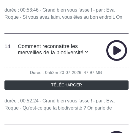
durée : 00:53:46 - Grand bien vous fasse ! - par : Eva
Roque - Si vous avez faim, vous êtes au bon endroit. On
parle nourriture, ripaille, produits préparés, produits bio,
restauration, recettes de grands-mères pour définir cette
expression précise et très floue à la fois : bien manger.
S'agit-il de goût, d'ambiance, ou de manger sainement ? -
14
Comment reconnaître les
merveilles de la biodiversité ?
équipe : Matthias Volant, Anna Massardier, Jessica Bagic,
Manon Latour, Johanna Houssin - invités : Émilie Laystary
Journaliste, Florent Ciccoli Chef autodidacte, restaurateur
Durée : 0h52m
20-07-2026
47.97 MB
à Paris Vous aimez ce podcast ? Pour écouter tous les
épisodes sans limite, rendez-vous sur Radio France
TÉLÉCHARGER
durée : 00:52:24 - Grand bien vous fasse ! - par : Eva
Roque - Qu'est-ce que la biodiversité ? On parle de
diversité au sein du vivant. Bien souvent on tend à
hiérarchiser les espèces, on aime en protéger certaines
plus que d’autres, alors que le vivant est en interaction