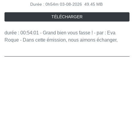
Durée : 0h54m
03-08-2026
49.45 MB
TÉLÉCHARGER
durée : 00:54:01 - Grand bien vous fasse ! - par : Eva
Roque - Dans cette émission, nous aimons échanger,
débattre parfois. Papoter aussi. Qu'en est-il pour vous ?
Pensez-vous que le dialogue a des vertus qu'il nous faut
remettre au goût du jour ? - équipe : Matthias Volant, Anna
Massardier, Jessica Bagic, Manon Latour, Johanna
Houssin Vous aimez ce podcast ? Pour écouter tous les
épisodes sans limite, rendez-vous sur Radio France