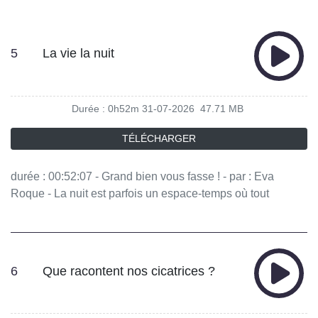
5
La vie la nuit
Durée : 0h52m
31-07-2026
47.71 MB
TÉLÉCHARGER
durée : 00:52:07 - Grand bien vous fasse ! - par : Eva
Roque - La nuit est parfois un espace-temps où tout
semble possible. Repos attendu pour certains, liberté de
danser et de se rencontrer pour d'autres, il est aussi celui
du travail que l'on ne voit pas. Nos imaginaires sont
peuplés d'histoires. Et vous, aimez-vous la nuit ? - équipe :
6
Que racontent nos cicatrices ?
Matthias Volant, Anna Massardier, Jessica Bagic, Manon
Latour, Johanna Houssin - invités : Lisa Billiard CEO de
Cagole Nomade, Sophie Reculin Docteure en histoire