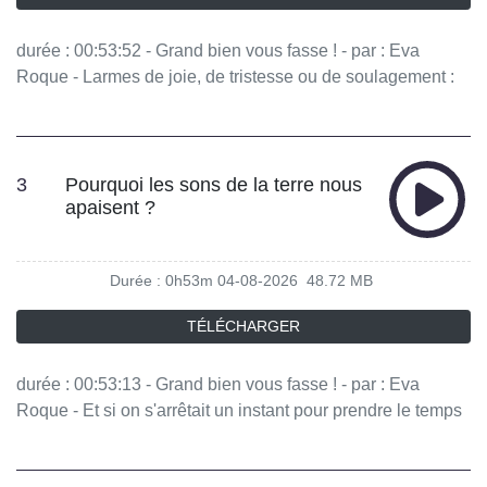
durée : 00:53:52 - Grand bien vous fasse ! - par : Eva
Roque - Larmes de joie, de tristesse ou de soulagement :
quels sont les mécanismes qui déclenchent nos pleurs ?
Si certains ont la larme facile, d'autres peinent à laisser
couler leurs émotions. Que disent nos pleurs de nos vies,
et nous d'elles ? - équipe : Maria Pasquet, Joseph Hascal,
3
Pourquoi les sons de la terre nous
apaisent ?
Anna Massardier, Sirine Ben Younes, Manon Latour,
Johanna Houssin - invités : Noor Autrice-compositrice-
interprète, Guillaume Le Blanc Philosophe Vous aimez ce
Durée : 0h53m
04-08-2026
48.72 MB
podcast ? Pour écouter tous les épisodes sans limite,
rendez-vous sur Radio France
TÉLÉCHARGER
durée : 00:53:13 - Grand bien vous fasse ! - par : Eva
Roque - Et si on s'arrêtait un instant pour prendre le temps
d'écouter les sons de la nature qui nous entourent ? L'éco-
acousticien Jérôme Sueur et l'ingénieure du son Mélia