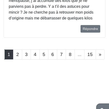
ménopause, j’ai accumulé des kilos que je ne
parviens pas à perdre. Y a t’il des astuces pour
mincir ? Je ne cherche pas à retrouver mon poids
d’origine mais me débarrasser de quelques kilos
Répondre
1
2
3
4
5
6
7
8
...
15
»