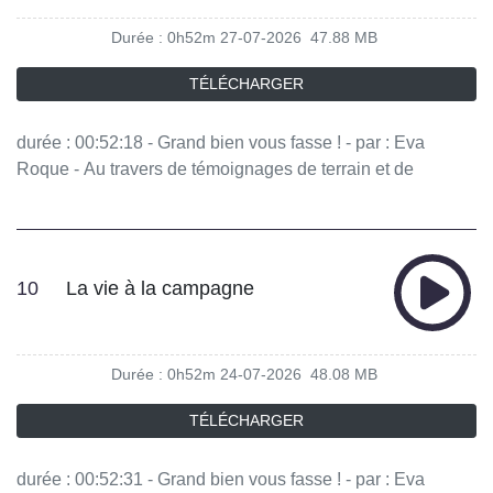
Prost Photographe Vous aimez ce podcast ? Pour écouter
Durée : 0h52m
27-07-2026
47.88 MB
tous les épisodes sans limite, rendez-vous sur Radio
France
TÉLÉCHARGER
durée : 00:52:18 - Grand bien vous fasse ! - par : Eva
Roque - Au travers de témoignages de terrain et de
découvertes archéologiques, on aborde la pluralité des
expériences liées à la maternité et l'évolution de
l'accompagnement des mères dans le temps. - équipe :
Maria Pasquet, Joseph Hascal, Anna Massardier, Sirine
10
La vie à la campagne
Ben Younes, Manon Latour, Johanna Houssin Vous aimez
ce podcast ? Pour écouter tous les épisodes sans limite,
rendez-vous sur Radio France
Durée : 0h52m
24-07-2026
48.08 MB
TÉLÉCHARGER
durée : 00:52:31 - Grand bien vous fasse ! - par : Eva