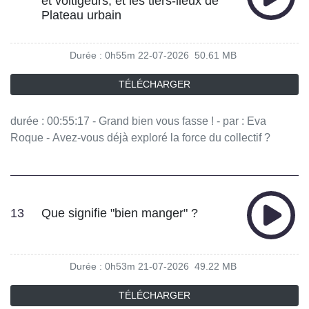
et voltigeurs, et les tiers-lieux de
Manon Latour, Johanna Houssin - invités : Victor Coutard
Plateau urbain
Auteur et journaliste culinaire, Florent Oiseau Ecrivain
Vous aimez ce podcast ? Pour écouter tous les épisodes
Durée : 0h55m
22-07-2026
50.61 MB
sans limite, rendez-vous sur Radio France
TÉLÉCHARGER
durée : 00:55:17 - Grand bien vous fasse ! - par : Eva
Roque - Avez-vous déjà exploré la force du collectif ?
Pensez-vous que, ensemble, c'est mieux, toujours mieux ?
- équipe : Matthias Volant, Anna Massardier, Jessica Bagic,
Manon Latour, Johanna Houssin - invités : Simon Laisney
Directeur général et fondateur de Plateau Urbain, Anne de
13
Que signifie "bien manger" ?
Buck Acrobate voltigeuse du collectif XY Vous aimez ce
podcast ? Pour écouter tous les épisodes sans limite,
rendez-vous sur Radio France
Durée : 0h53m
21-07-2026
49.22 MB
TÉLÉCHARGER