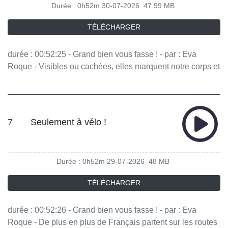
Durée : 0h52m
30-07-2026
47.99 MB
moderne, chercheuse associée à l'IRHIS (université de
Lille) et professeure certifiée. Vous aimez ce podcast ?
TÉLÉCHARGER
Pour écouter tous les épisodes sans limite, rendez-vous
sur Radio France
durée : 00:52:25 - Grand bien vous fasse ! - par : Eva
Roque - Visibles ou cachées, elles marquent notre corps et
témoignent de moments de vie qui nous ont traversés. Que
disent-elles de nous, et nous d'elles ? - équipe : Matthias
Volant, Anna Massardier, Jessica Bagic, Manon Latour,
Johanna Houssin - invités : David Le Breton Professeur de
7
Seulement à vélo !
sociologie à l’Université de Strasbourg. Membre senior de
l’Institut universitaire de France, membre de l’Institut des
études avancées de l’Université de Strasbourg (USIAS),
Durée : 0h52m
29-07-2026
48 MB
Ghada Hatem Gantzer Gynécologue-obstétricienne,
fondatrice de La Maison des Femmes de Saint-Denis Vous
TÉLÉCHARGER
aimez ce podcast ? Pour écouter tous les épisodes sans
limite, rendez-vous sur Radio France
durée : 00:52:26 - Grand bien vous fasse ! - par : Eva
Roque - De plus en plus de Français partent sur les routes