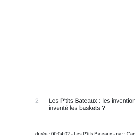
2
Les P'tits Bateaux : les inventio
inventé les baskets ?
durée : 00:04:02 - Les P'tits Bateaux - par : Ca