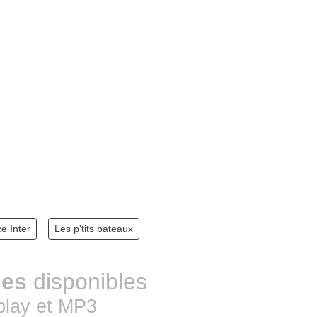
e Inter
Les p'tits bateaux
des
disponibles
play et MP3