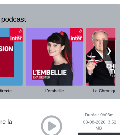
 podcast
❯
irecte
L'embellie
La Chronique tourism
Durée : 0h03m
re la
03-08-2026
3.52
MB