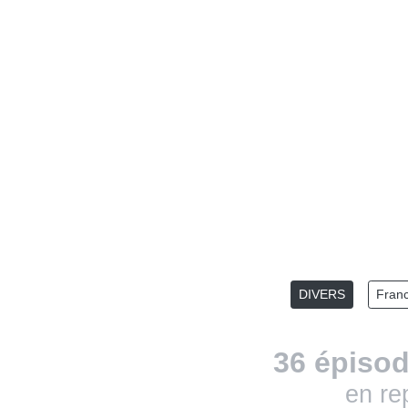
DIVERS
Franc
36 épiso
en re