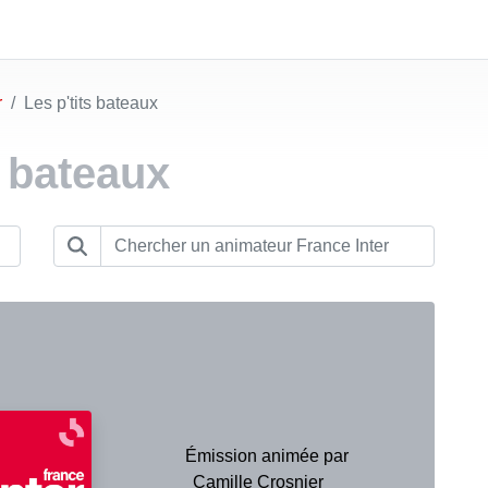
r
Les p'tits bateaux
s bateaux
Émission animée par
Camille Crosnier