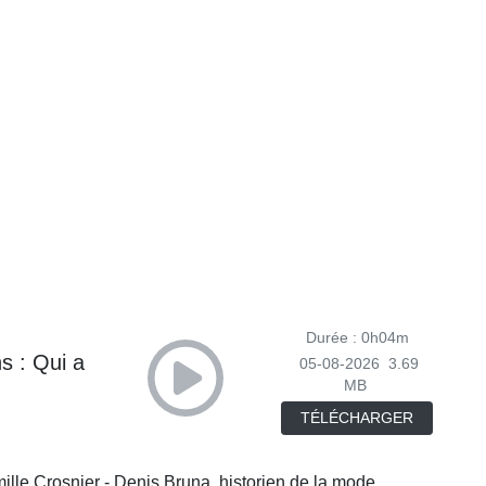
Durée : 0h04m
ns : Qui a
05-08-2026
3.69
MB
TÉLÉCHARGER
mille Crosnier - Denis Bruna, historien de la mode,