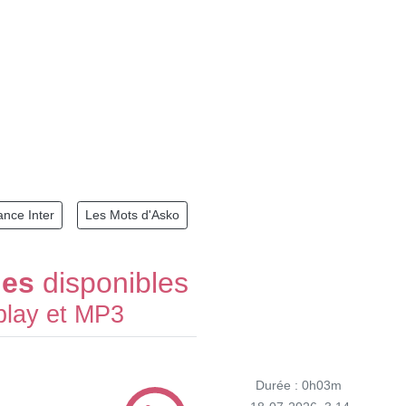
ance Inter
Les Mots d'Asko
des
disponibles
play et MP3
Durée : 0h03m