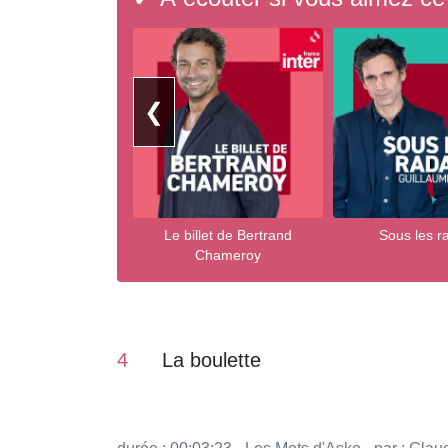
❮
Le billet de Bertrand
Sous les r
Chameroy
4
La boulette