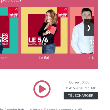
❯
adars
Le 5/6
Le 13/14
Durée : 0h03m
11-07-2026
3.1 MB
TÉLÉCHARGER