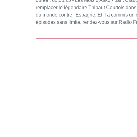
durée : 00:03:23 - Les Mots d'Asko - par : Claude Askolovitch - Le jeune Senne Lammens a dû
remplacer le légendaire Thibaut Courtois dans 
du monde contre l'Espagne. Et il a commis un erreur... Vous aimez ce podcast ? Pour éc
épisodes sans limite, rendez-vous sur Radio 