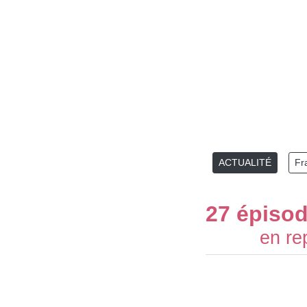
ACTUALITÉ
Fr
27 épiso
en re