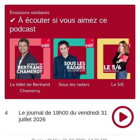
cuisinier Jean Imbert ce lundi 3 août, suspecté de
violences conjugales. Vous aimez ce podcast ? Pour
Émissions similaires
écouter tous les épisodes sans limite, rendez-vous sur
✔ À écouter si vous aimez ce
Radio France
podcast
Le billet de Bertrand
Sous les radars
Le 5/6
Chameroy
4
Le journal de 19h00 du vendredi 31
juillet 2026