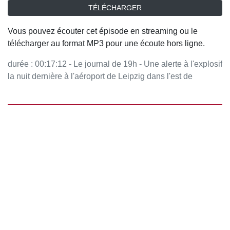
TÉLÉCHARGER
Vous pouvez écouter cet épisode en streaming ou le
télécharger au format MP3 pour une écoute hors ligne.
durée : 00:17:12 - Le journal de 19h - Une alerte à l'explosif
la nuit dernière à l'aéroport de Leipzig dans l'est de
l'Allemagne. Jean Imbert placé sous le statut de témoin
assisté après sa présentation à un juge d'instruction et une
trentaine d'heures de garde à vue. Et le nouveau projet
musical d'Ariana Grande, déjà au sommet. Vous aimez ce
podcast ? Pour écouter tous les épisodes sans limite,
rendez-vous sur Radio France