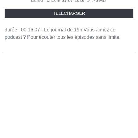
Durée : 0h16m
31-07-2026
14.76 MB
TÉLÉCHARGER
durée : 00:16:07 - Le journal de 19h Vous aimez ce
podcast ? Pour écouter tous les épisodes sans limite,
rendez-vous sur Radio France