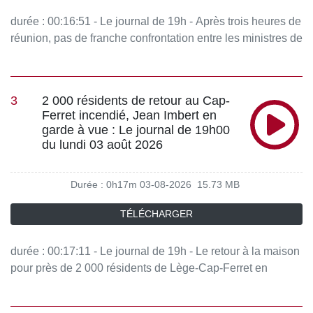
durée : 00:16:51 - Le journal de 19h - Après trois heures de
réunion, pas de franche confrontation entre les ministres de
l'Intérieur des 27 États membres sur la crise migratoire de
Ceuta. À la une également, un projet de mégaferme
autorisé en Gironde. Et, des tags néonazis découverts à La
3
2 000 résidents de retour au Cap-
Flèche, dans la Sarthe. Vous aimez ce podcast ? Pour
Ferret incendié, Jean Imbert en
écouter tous les épisodes sans limite, rendez-vous sur
garde à vue : Le journal de 19h00
Radio France
du lundi 03 août 2026
Durée : 0h17m
03-08-2026
15.73 MB
TÉLÉCHARGER
durée : 00:17:11 - Le journal de 19h - Le retour à la maison
pour près de 2 000 résidents de Lège-Cap-Ferret en
Gironde touché par un mégafeu ces derniers jours, des
maisons ont brûlé. La une, c'est aussi la garde à vue du