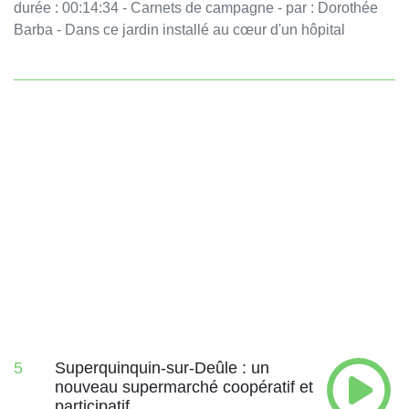
durée : 00:14:34 - Carnets de campagne - par : Dorothée
Barba - Dans ce jardin installé au cœur d'un hôpital
psychiatrique de l'agglomération lilloise, les patients
prennent soin d'eux en prenant soin de la terre. Également
au programme des Carnets du jour : le Court Circuit, site
de vente en ligne de produits locaux, géré par une
coopérative de producteurs. - équipe : Sophie Hoffmann
Vous aimez ce podcast ? Pour écouter tous les épisodes
sans limite, rendez-vous sur Radio France
5
Superquinquin-sur-Deûle : un
nouveau supermarché coopératif et
participatif