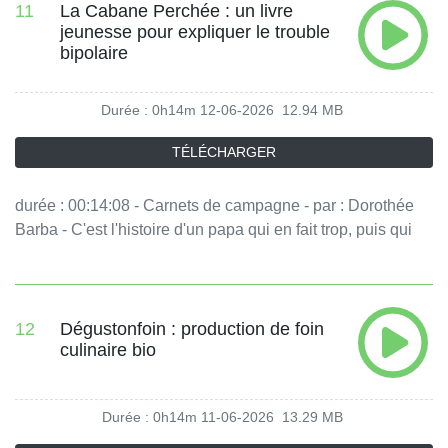
11
La Cabane Perchée : un livre
nourrissons avec des cocons de naissance en laine. -
jeunesse pour expliquer le trouble
équipe : Sophie Hoffmann, Louise Tempéreau Vous aimez
bipolaire
ce podcast ? Pour écouter tous les épisodes sans limite,
rendez-vous sur Radio France
Durée : 0h14m
12-06-2026
12.94 MB
TÉLÉCHARGER
durée : 00:14:08 - Carnets de campagne - par : Dorothée
Barba - C'est l'histoire d'un papa qui en fait trop, puis qui
sombre dans une grande tristesse. David Rodrigues a écrit
cet album jeunesse car il aurait aimé le lire quand il était
enfant : son père souffre d'un trouble bipolaire. La cabane
perchée permet d'ouvrir le dialogue sur la santé mentale. -
12
Dégustonfoin : production de foin
culinaire bio
équipe : Sophie Hoffmann Vous aimez ce podcast ? Pour
écouter tous les épisodes sans limite, rendez-vous sur
Radio France
Durée : 0h14m
11-06-2026
13.29 MB