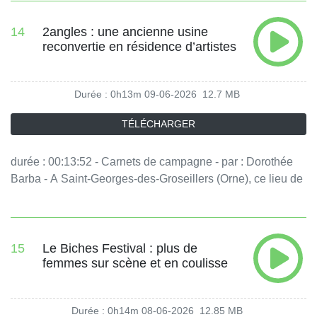
fonctionnement de la justice en s'appuyant sur des cas
concrets. - équipe : Sophie Hoffmann Vous aimez ce
14
2angles : une ancienne usine
reconvertie en résidence d’artistes
podcast ? Pour écouter tous les épisodes sans limite,
rendez-vous sur Radio France
Durée : 0h13m
09-06-2026
12.7 MB
TÉLÉCHARGER
durée : 00:13:52 - Carnets de campagne - par : Dorothée
Barba - A Saint-Georges-des-Groseillers (Orne), ce lieu de
résidence accueille des compagnie de danse et des
artistes plasticiens dans une ancienne usine en cours de
réhabilitation. - équipe : Sophie Hoffmann Vous aimez ce
podcast ? Pour écouter tous les épisodes sans limite,
15
Le Biches Festival : plus de
femmes sur scène et en coulisse
rendez-vous sur Radio France
Durée : 0h14m
08-06-2026
12.85 MB