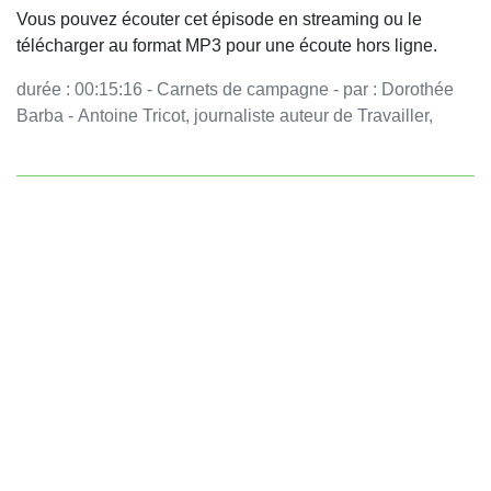
Vous pouvez écouter cet épisode en streaming ou le
télécharger au format MP3 pour une écoute hors ligne.
durée : 00:15:16 - Carnets de campagne - par : Dorothée
Barba - Antoine Tricot, journaliste auteur de Travailler,
travailler encore (éditions Créaphis) est l'invité des
Carnets. Il retrace le parcours d'une poignée d'anciens
dockers de Dunkerque qui ont inventé une autre façon de
travailler ensemble et de faire vivre leurs idéaux de
solidarité. - équipe : Sophie Hoffmann Vous aimez ce
podcast ? Pour écouter tous les épisodes sans limite,
rendez-vous sur Radio France