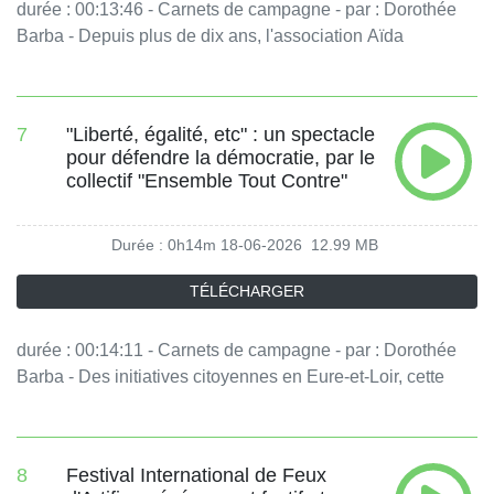
durée : 00:13:46 - Carnets de campagne - par : Dorothée
Barba - Depuis plus de dix ans, l'association Aïda
accompagne des jeunes malades du cancer partout en
France. Cette année, elle franchit une nouvelle étape en
ouvrant à Paris la Maison A, un lieu consacré à l'après-
7
"Liberté, égalité, etc" : un spectacle
cancer. - équipe : Sophie Hoffmann, Louise Tempéreau
pour défendre la démocratie, par le
Vous aimez ce podcast ? Pour écouter tous les épisodes
collectif "Ensemble Tout Contre"
sans limite, rendez-vous sur Radio France
Durée : 0h14m
18-06-2026
12.99 MB
TÉLÉCHARGER
durée : 00:14:11 - Carnets de campagne - par : Dorothée
Barba - Des initiatives citoyennes en Eure-et-Loir, cette
semaine. Aujourd'hui : un collectif de Nogent-le-Rotrou qui
a créé un spectacle musical et humoristique pour défendre
la démocratie, et une association qui accompagne les
8
Festival International de Feux
femmes victimes de violence à Dreux, derrière les murs. -