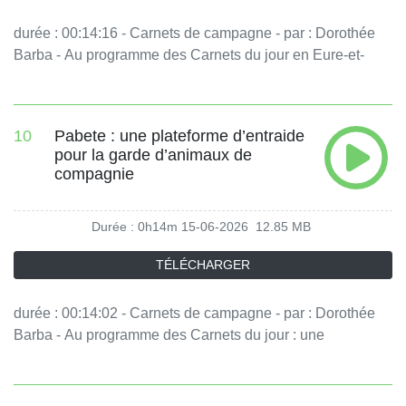
durée : 00:14:16 - Carnets de campagne - par : Dorothée
Barba - Au programme des Carnets du jour en Eure-et-
Loir : Greez, une entreprise qui lutte contre le gaspillage de
produits cosmétiques, puis une association qui tend la
main à des personnes fragiles en les faisant travailler la
10
Pabete : une plateforme d’entraide
terre, grâce au jardin. - équipe : Sophie Hoffmann, Louise
pour la garde d’animaux de
Tempéreau Vous aimez ce podcast ? Pour écouter tous les
compagnie
épisodes sans limite, rendez-vous sur Radio France
Durée : 0h14m
15-06-2026
12.85 MB
TÉLÉCHARGER
durée : 00:14:02 - Carnets de campagne - par : Dorothée
Barba - Au programme des Carnets du jour : une
association qui propose une réponse solidaire au casse-
tête de la garde des animaux de compagnie, puis une
entreprise d'Eure-et-Loir qui accompagne le sommeil des