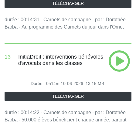
TÉLÉCHARGER
durée : 00:14:31 - Carnets de campagne - par : Dorothée
Barba - Au programme des Carnets du jour dans l'Orne,
une entreprise spécialisée dans la production de foin
culinaire bio et une chorale qui mobilise les fonctions
cognitives des personnes âgées, j'ai la mémoire qui
chante. - équipe : Sophie Hoffmann Vous aimez ce podcast
13
InitiaDroit : interventions bénévoles
d'avocats dans les classes
? Pour écouter tous les épisodes sans limite, rendez-vous
sur Radio France
Durée : 0h14m
10-06-2026
13.15 MB
TÉLÉCHARGER
durée : 00:14:22 - Carnets de campagne - par : Dorothée
Barba - 50.000 élèves bénéficient chaque année, partout
en France, de l'intervention d'un avocat ou d'une avocate
en classe. L'association Initiadroit leur explique le