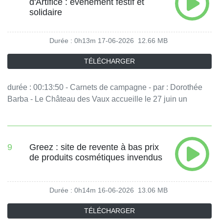
d'Artifice : événement festif et
équipe : Sophie Hoffmann, Louise Tempéreau Vous aimez
solidaire
ce podcast ? Pour écouter tous les épisodes sans limite,
rendez-vous sur Radio France
Durée : 0h13m
17-06-2026
12.66 MB
TÉLÉCHARGER
durée : 00:13:50 - Carnets de campagne - par : Dorothée
Barba - Le Château des Vaux accueille le 27 juin un
événement haut en couleurs. Les enfants accompagnés
par la Fondation des Apprentis d'Auteuil, à qui appartient
ce château en Eure-et-Loir, participent à l'organisation du
festival international de feux d'artifice. - équipe : Sophie
9
Greez : site de revente à bas prix
de produits cosmétiques invendus
Hoffmann, Louise Tempéreau Vous aimez ce podcast ?
Pour écouter tous les épisodes sans limite, rendez-vous
sur Radio France
Durée : 0h14m
16-06-2026
13.06 MB
TÉLÉCHARGER