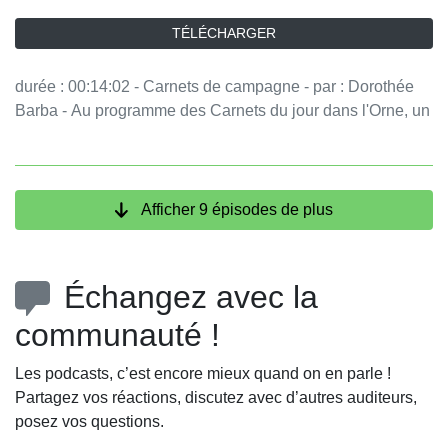
TÉLÉCHARGER
durée : 00:14:02 - Carnets de campagne - par : Dorothée
Barba - Au programme des Carnets du jour dans l'Orne, un
festival de musique qui met les femmes et les jeunes
talents à l'honneur, et une association naturaliste très
dynamique, qui publie une revue et organise des chantiers
natures avec des bénévoles. - équipe : Sophie Hoffmann
Afficher 9 épisodes de plus
Vous aimez ce podcast ? Pour écouter tous les épisodes
sans limite, rendez-vous sur Radio France
Échangez avec la
communauté !
Les podcasts, c’est encore mieux quand on en parle !
Partagez vos réactions, discutez avec d’autres auditeurs,
posez vos questions.