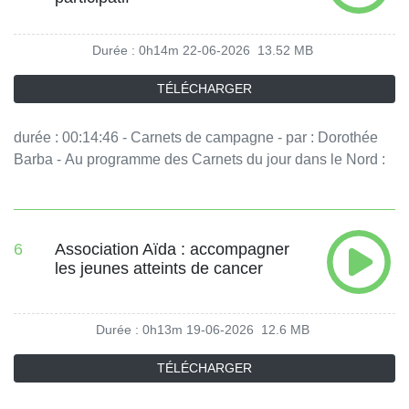
Durée : 0h14m
22-06-2026
13.52 MB
TÉLÉCHARGER
durée : 00:14:46 - Carnets de campagne - par : Dorothée
Barba - Au programme des Carnets du jour dans le Nord :
un supermarché tenu par ses consommateurs et une
ancienne usine de textile devenue lieu culturel. - équipe :
Sophie Hoffmann Vous aimez ce podcast ? Pour écouter
tous les épisodes sans limite, rendez-vous sur Radio
6
Association Aïda : accompagner
les jeunes atteints de cancer
France
Durée : 0h13m
19-06-2026
12.6 MB
TÉLÉCHARGER