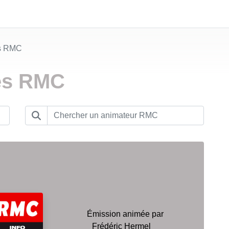
es RMC
es RMC
Émission animée par
Frédéric Hermel