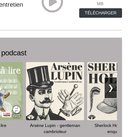
entretien
MB
TÉLÉCHARGER
 podcast
❯
lire
Arsène Lupin - gentleman
Sherlock Holmes - Le
cambrioleur
enquêtes