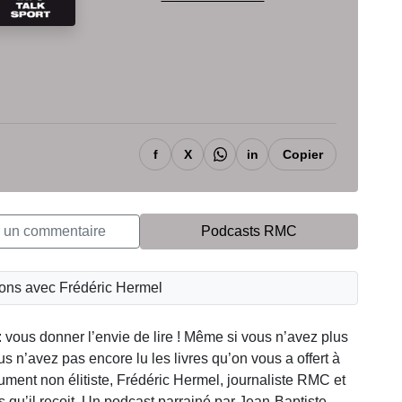
f
X
in
Copier
r un commentaire
Podcasts RMC
ions avec Frédéric Hermel
 vous donner l’envie de lire ! Même si vous n’avez plus
 n’avez pas encore lu les livres qu’on vous a offert à
ent non élitiste, Frédéric Hermel, journaliste RMC et
 qu’il reçoit. Un podcast parrainé par Jean-Baptiste