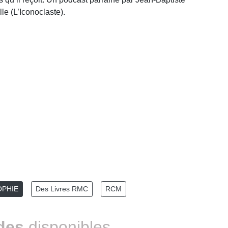
lle (L’Iconoclaste).
OPHIE
Des Livres RMC
RCM
des
disponibles