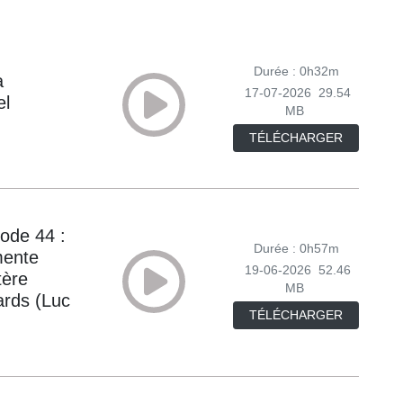
Durée : 0h32m
a
17-07-2026
29.54
el
MB
TÉLÉCHARGER
ode 44 :
Durée : 0h57m
mente
19-06-2026
52.46
tère
MB
lards (Luc
TÉLÉCHARGER