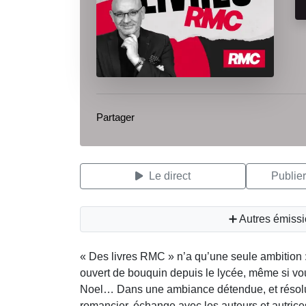
Partager
Le direct
Publie
➕ Autres émiss
« Des livres RMC » n’a qu’une seule ambition :
ouvert de bouquin depuis le lycée, même si vous
Noel… Dans une ambiance détendue, et résolum
romancier, échange avec les auteurs et autrices