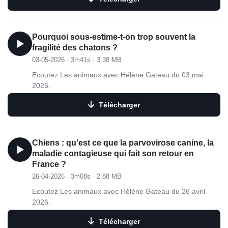
Pourquoi sous-estime-t-on trop souvent la
fragilité des chatons ?
03-05-2026
·
3m41s
·
3.38 MB
Ecoutez Les animaux avec Hélène Gateau du 03 mai
2026.
Télécharger
Chiens : qu'est ce que la parvovirose canine, la
maladie contagieuse qui fait son retour en
France ?
26-04-2026
·
3m08s
·
2.88 MB
Ecoutez Les animaux avec Hélène Gateau du 26 avril
2026.
Télécharger