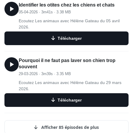
des paupières, une supérieure et une inférieure. Mais leur
Identifier les otites chez les chiens et chats
façon de cligner des yeux est bien différente de la nôtre.
05-04-2026
·
3m41s
·
3.38 MB
On a souvent l'impression qu'ils ne clignent pas vraiment.
En fait, ils plissent davantage les yeux qu'ils ne les
Ecoutez Les animaux avec Hélène Gateau du 05 avril
ferment.
2026.
Télécharger
Pourquoi il ne faut pas laver son chien trop
souvent
29-03-2026
·
3m39s
·
3.35 MB
Ecoutez Les animaux avec Hélène Gateau du 29 mars
2026.
Télécharger
Afficher 85 épisodes de plus