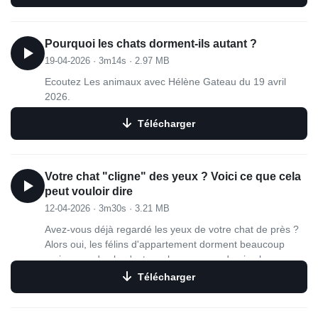
Pourquoi les chats dorment-ils autant ?
19-04-2026
·
3m14s
·
2.97 MB
Ecoutez Les animaux avec Hélène Gateau du 19 avril
2026.
Télécharger
Votre chat "cligne" des yeux ? Voici ce que cela
peut vouloir dire
12-04-2026
·
3m30s
·
3.21 MB
Avez-vous déjà regardé les yeux de votre chat de près ?
Alors oui, les félins d'appartement dorment beaucoup
mais, quand cela n'est pas le cas, vous devriez les
regarder de plus près. Vous remarquerez sans doute
Télécharger
quelque chose de curieux : que les chats clignent des
yeux comme nous ! Enfin presque. Certes, les chats ont