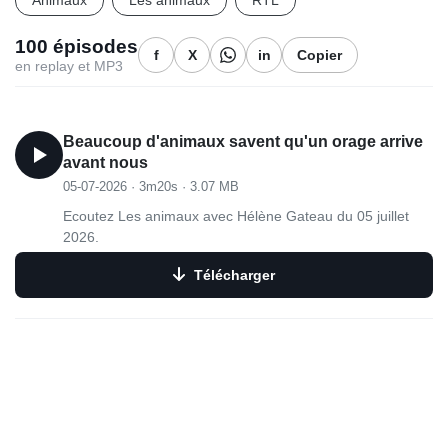
Animaux
Les animaux
RTL
100 épisodes
f
X
in
Copier
en replay et MP3
Beaucoup d'animaux savent qu'un orage arrive
avant nous
05-07-2026
·
3m20s
·
3.07 MB
Ecoutez Les animaux avec Hélène Gateau du 05 juillet
2026.
Télécharger