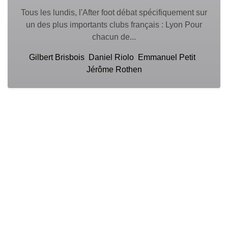
Tous les lundis, l'After foot débat spécifiquement sur
un des plus importants clubs français : Lyon Pour
chacun de...
Gilbert Brisbois
Daniel Riolo
Emmanuel Petit
Jérôme Rothen