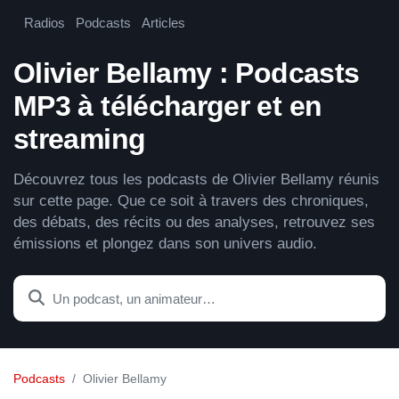
Radios
Podcasts
Articles
Olivier Bellamy : Podcasts
MP3 à télécharger et en
streaming
Découvrez tous les podcasts de Olivier Bellamy réunis
sur cette page. Que ce soit à travers des chroniques,
des débats, des récits ou des analyses, retrouvez ses
émissions et plongez dans son univers audio.
Podcasts
Olivier Bellamy