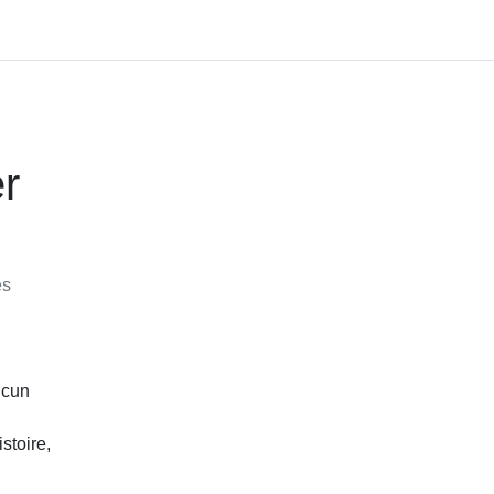
r
es
ucun
stoire,