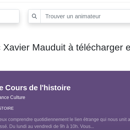
 Xavier Mauduit à télécharger e
e Cours de l'histoire
ance Culture
STOIRE
eux comprendre quotidiennement le lien étrange qui nous unit 
ssé. Du lundi au vendredi de 9h à 10h. Vous...