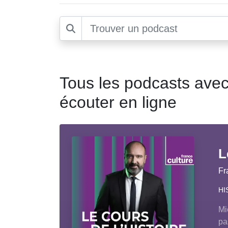
Tous les podcasts avec
écouter en ligne
L
Fr
HI
Mi
pa