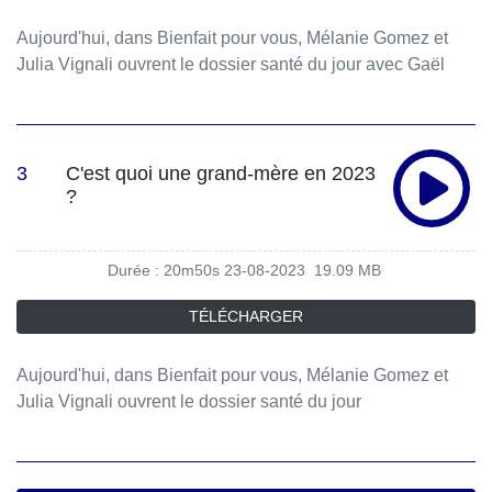
Aujourd'hui, dans Bienfait pour vous, Mélanie Gomez et
Julia Vignali ouvrent le dossier santé du jour avec Gaël
Chatelain-Berry, ancien manager et auteur de « Happy
Work ».
3
C'est quoi une grand-mère en 2023
?
Durée : 20m50s
23-08-2023
19.09 MB
TÉLÉCHARGER
Aujourd'hui, dans Bienfait pour vous, Mélanie Gomez et
Julia Vignali ouvrent le dossier santé du jour
avec Vivianne Kovess-Masfety, psychiatre et autrice de «
Être grand-mère aujourd’hui » (Odile Jacob).