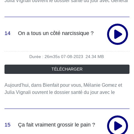
Julia Vignali ouvrent le dossier santé du jour avec Général
Vincent Desportes et Charlie Clarck.
14
On a tous un côté narcissique ?
Durée : 26m35s
07-08-2023
24.34 MB
TÉLÉCHARGER
Aujourd'hui, dans Bienfait pour vous, Mélanie Gomez et
Julia Vignali ouvrent le dossier santé du jour avec le
docteur François Lelord, Fabrice Midal et Marie Carel.
15
Ça fait vraiment grossir le pain ?