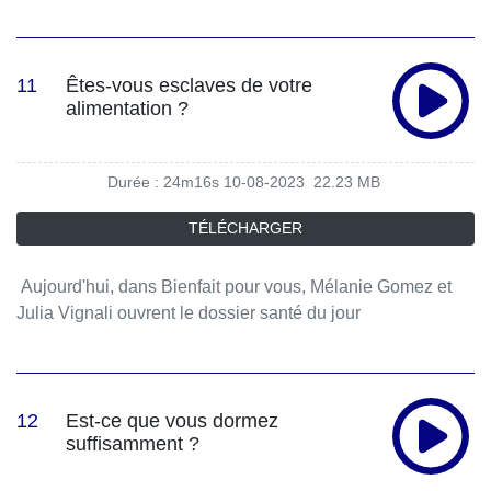
Robert et Chiara Pastorini.
11
Êtes-vous esclaves de votre
alimentation ?
Durée : 24m16s
10-08-2023
22.23 MB
TÉLÉCHARGER
Aujourd'hui, dans Bienfait pour vous, Mélanie Gomez et
Julia Vignali ouvrent le dossier santé du jour
avec Christèle Albaret, Psycho-sociologue et autrice de «
Quand la nourriture vous manipule » chez Larousse.
12
Est-ce que vous dormez
suffisamment ?