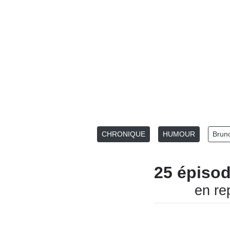
CHRONIQUE
HUMOUR
Bruno
25 épiso
en re