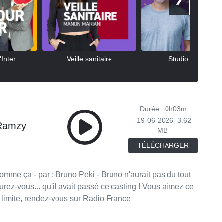
Inter
Veille sanitaire
Studio Payet
Durée : 0h03m
19-06-2026
3.62
 Ramzy
MB
TÉLÉCHARGER
ous... qu'il avait passé ce casting ! Vous aimez ce
 limite, rendez-vous sur Radio France