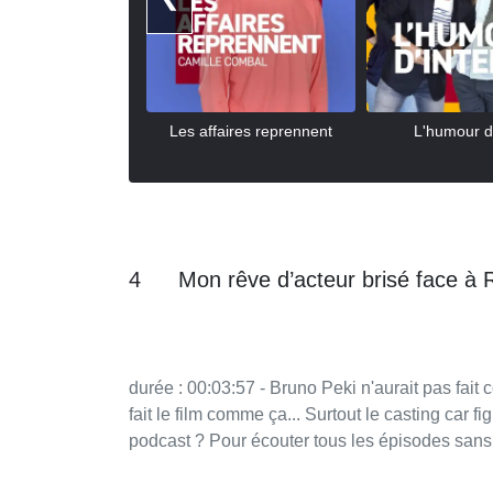
Les affaires reprennent
L'humour d'
4
Mon rêve d’acteur brisé face à
durée : 00:03:57 - Bruno Peki n'aurait pas fait comme ça - par : Bruno Peki - Bruno n'aurait pas du tout
fait le film comme ça... Surtout le casting car figurez-v
podcast ? Pour écouter tous les épisodes sans