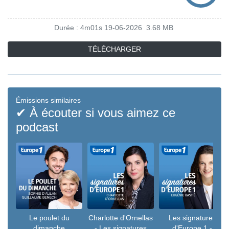
Durée : 4m01s
19-06-2026
3.68 MB
TÉLÉCHARGER
Émissions similaires
✔ À écouter si vous aimez ce
podcast
Le poulet du
Charlotte d'Ornellas
Les signatures
dimanche
- Les signatures
d'Europe 1 -