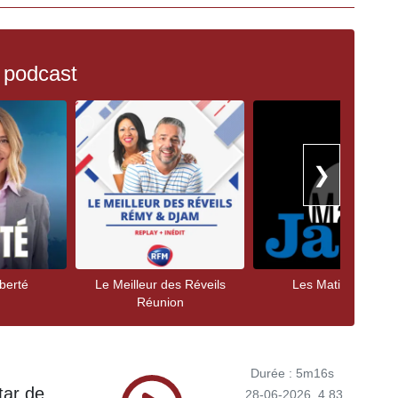
 podcast
❯
berté
Le Meilleur des Réveils
Les Matins Jazz
Réunion
Durée : 5m16s
tar de
28-06-2026
4.83