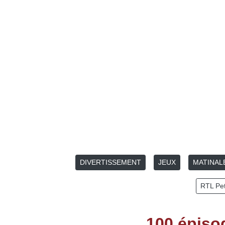
DIVERTISSEMENT
JEUX
MATINAL
RTL Pet
100 épiso