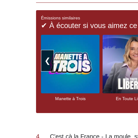
Émissions similaires
✔ À écouter si vous aimez ce
❮
Manette à Trois
En Toute Li
4
C'est çà la France - La moule, s