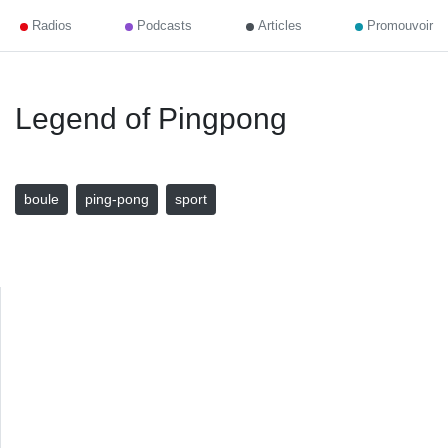
Radios
Podcasts
Articles
Promouvoir
Legend of Pingpong
boule
ping-pong
sport