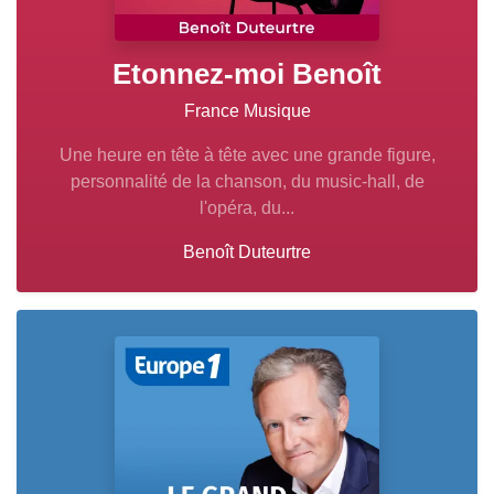
Etonnez-moi Benoît
France Musique
Une heure en tête à tête avec une grande figure,
personnalité de la chanson, du music-hall, de
l'opéra, du...
Benoît Duteurtre