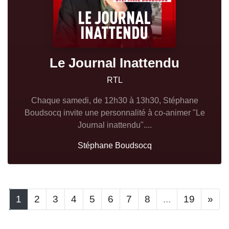
Le Journal Inattendu
RTL
Chaque samedi, de 12h30 à 13h30, Stéphane
Boudsocq invite une personnalité à co-animer "Le
Journal inattendu"....
Stéphane Boudsocq
1
2
3
4
5
6
7
8
...
19
»