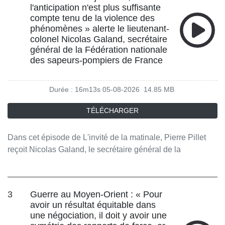
concentration du secteur tout en rappelant le rôle essentiel
l'anticipation n'est plus suffisante
joué par Canal+ dans la diversité de la production. Enfin, il
compte tenu de la violence des
phénomènes » alerte le lieutenant-
évoque le Sommet des Lumières que le CNC organise le 7
colonel Nicolas Galand, secrétaire
septembre prochain à Saint-Paul-de-Vence. L'objectif de
général de la Fédération nationale
cette rencontre internationale est de réunir les principales
des sapeurs-pompiers de France
figures du cinéma, des séries et du jeu vidéo pour réfléchir
ensemble aux enjeux de ces industries face à la
concurrence de modèles 'low-cost' et à l'évolution des
Durée : 16m13s
05-08-2026
14.85 MB
usages, notamment chez les jeunes générations.
TÉLÉCHARGER
Dans cet épisode de L'invité de la matinale, Pierre Pillet
reçoit Nicolas Galand, le secrétaire général de la
Fédération Nationale des Sapeurs-Pompiers. Ils abordent
la situation inédite à laquelle font face les pompiers
français face à la recrudescence des incendies,
3
Guerre au Moyen-Orient : « Pour
notamment en Gironde et dans le Var. L'invité dresse un
avoir un résultat équitable dans
bilan alarmant de cette saison des feux, avec déjà plus de
une négociation, il doit y avoir une
110 000 hectares brûlés sur l'ensemble du territoire. Il