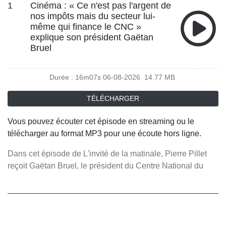
1
Cinéma : « Ce n'est pas l'argent de
nos impôts mais du secteur lui-
même qui finance le CNC »
explique son président Gaëtan
Bruel
Durée : 16m07s
06-08-2026
14.77 MB
TÉLÉCHARGER
Vous pouvez écouter cet épisode en streaming ou le
télécharger au format MP3 pour une écoute hors ligne.
Dans cet épisode de L'invité de la matinale, Pierre Pillet
reçoit Gaëtan Bruel, le président du Centre National du
Cinéma et de l'Image Animée (CNC). Ensemble, ils
abordent les enjeux du cinéma français, de son
financement et de sa fréquentation. L'invité commence par
rappeler le rôle et les missions du CNC, cet établissement