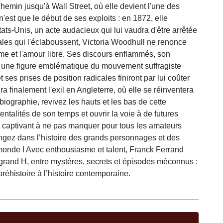
hemin jusqu'à Wall Street, où elle devient l'une des
st que le début de ses exploits : en 1872, elle
ts-Unis, un acte audacieux qui lui vaudra d'être arrêtée
ales qui l'éclaboussent, Victoria Woodhull ne renonce
sme et l'amour libre. Ses discours enflammés, son
e une figure emblématique du mouvement suffragiste
ses prises de position radicales finiront par lui coûter
ra finalement l'exil en Angleterre, où elle se réinventera
biographie, revivez les hauts et les bas de cette
ntalités de son temps et ouvrir la voie à de futures
captivant à ne pas manquer pour tous les amateurs
ongez dans l’histoire des grands personnages et des
onde ! Avec enthousiasme et talent, Franck Ferrand
n grand H, entre mystères, secrets et épisodes méconnus :
éhistoire à l’histoire contemporaine.