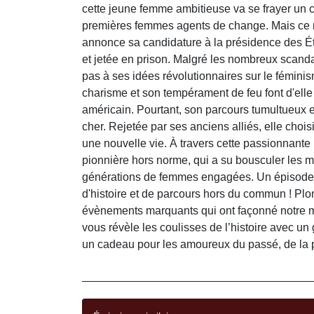
cette jeune femme ambitieuse va se frayer un c
premières femmes agents de change. Mais ce n'e
annonce sa candidature à la présidence des Éta
et jetée en prison. Malgré les nombreux scand
pas à ses idées révolutionnaires sur le fémini
charisme et son tempérament de feu font d'ell
américain. Pourtant, son parcours tumultueux et 
cher. Rejetée par ses anciens alliés, elle choisi
une nouvelle vie. À travers cette passionnante 
pionnière hors norme, qui a su bousculer les me
générations de femmes engagées. Un épisode 
d'histoire et de parcours hors du commun ! Pl
évènements marquants qui ont façonné notre m
vous révèle les coulisses de l’histoire avec u
un cadeau pour les amoureux du passé, de la pr