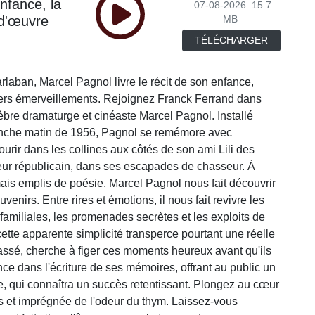
nfance, la
07-08-2026
15.7
-d'œuvre
MB
TÉLÉCHARGER
laban, Marcel Pagnol livre le récit de son enfance,
miers émerveillements. Rejoignez Franck Ferrand dans
èbre dramaturge et cinéaste Marcel Pagnol. Installé
nche matin de 1956, Pagnol se remémore avec
rir dans les collines aux côtés de son ami Lili des
teur républicain, dans ses escapades de chasseur. À
 mais emplis de poésie, Marcel Pagnol nous fait découvrir
enirs. Entre rires et émotions, il nous fait revivre les
familiales, les promenades secrètes et les exploits de
cette apparente simplicité transperce pourtant une réelle
assé, cherche à figer ces moments heureux avant qu'ils
lance dans l'écriture de ses mémoires, offrant au public un
ère, qui connaîtra un succès retentissant. Plongez au cœur
s et imprégnée de l'odeur du thym. Laissez-vous