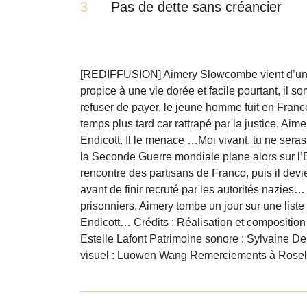
3
Pas de dette sans créancier
[REDIFFUSION] Aimery Slowcombe vient d’une 
propice à une vie dorée et facile pourtant, il s
refuser de payer, le jeune homme fuit en Fran
temps plus tard car rattrapé par la justice, Ai
Endicott. Il le menace …Moi vivant. tu ne sera
la Seconde Guerre mondiale plane alors sur l’E
rencontre des partisans de Franco, puis il devi
avant de finir recruté par les autorités nazies…
prisonniers, Aimery tombe un jour sur une list
Endicott… Crédits : Réalisation et composition
Estelle Lafont Patrimoine sonore : Sylvaine D
visuel : Luowen Wang Remerciements à Rosely