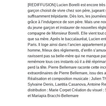
[REDIFFUSION] Lucien Borelli est encore très je
garçon choisit de vivre chez son père, jugeant 
suffisamment trépidante. Dès lors, les journées
grâce à l’indulgence de son père. Mais une no
du jeune garçon et instaurer de nouvelles règ
compagne de Monsieur Borelli. Elle vient tout d
que sa mère. Après le baccalauréat, Lucien en
Paris. Il loge ainsi dans l’ancien appartement 
homme, frileux des règlements, d’enfin s’amuser
ravissent pas sa belle-mère qui ne manque pas 
remémore tous ces instants où il a été répriman
perd la tête. Pierre Bellemare raconte cette in
extraordinaires de Pierre Bellemare, issu des a
Réalisation et composition musicale : Julien 
Sylvaine Denis, Laetitia Casanova, Antoine Rec
distribution : Marie Corpet Création du visue
et Mariapia Bracchi-Bellemare