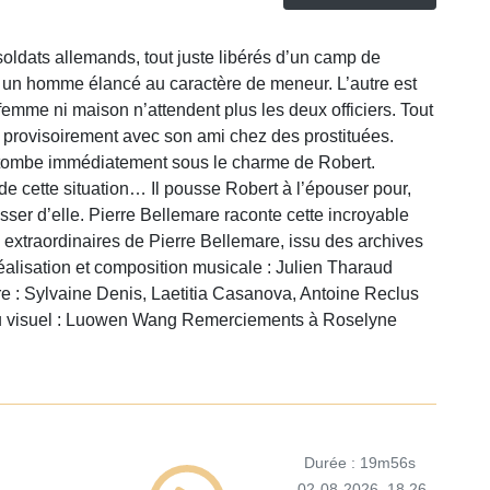
ldats allemands, tout juste libérés d’un camp de
 un homme élancé au caractère de meneur. L’autre est
 femme ni maison n’attendent plus les deux officiers. Tout
 provisoirement avec son ami chez des prostituées.
 tombe immédiatement sous le charme de Robert.
r de cette situation… Il pousse Robert à l’épouser pour,
asser d’elle. Pierre Bellemare raconte cette incroyable
 extraordinaires de Pierre Bellemare, issu des archives
éalisation et composition musicale : Julien Tharaud
e : Sylvaine Denis, Laetitia Casanova, Antoine Reclus
n du visuel : Luowen Wang Remerciements à Roselyne
Durée : 19m56s
02-08-2026
18.26