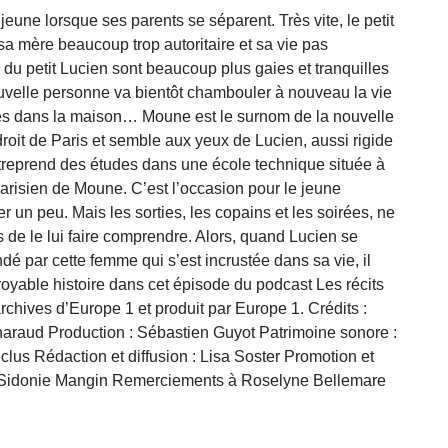
une lorsque ses parents se séparent. Très vite, le petit
sa mère beaucoup trop autoritaire et sa vie pas
 du petit Lucien sont beaucoup plus gaies et tranquilles
uvelle personne va bientôt chambouler à nouveau la vie
les dans la maison… Moune est le surnom de la nouvelle
roit de Paris et semble aux yeux de Lucien, aussi rigide
treprend des études dans une école technique située à
parisien de Moune. C’est l’occasion pour le jeune
 un peu. Mais les sorties, les copains et les soirées, ne
de le lui faire comprendre. Alors, quand Lucien se
dé par cette femme qui s’est incrustée dans sa vie, il
croyable histoire dans cet épisode du podcast Les récits
rchives d’Europe 1 et produit par Europe 1. Crédits :
Tharaud Production : Sébastien Guyot Patrimoine sonore :
lus Rédaction et diffusion : Lisa Soster Promotion et
l : Sidonie Mangin Remerciements à Roselyne Bellemare