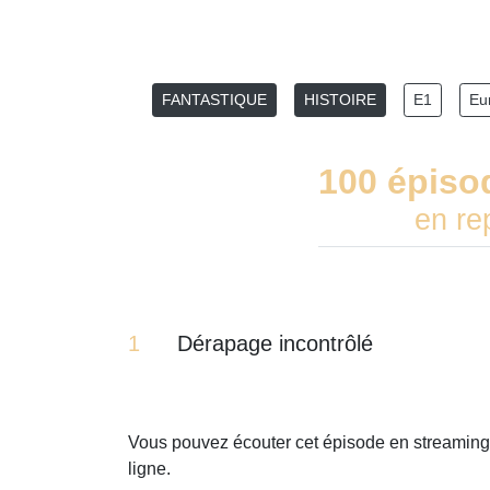
FANTASTIQUE
HISTOIRE
E1
Eu
100 épiso
en re
1
Dérapage incontrôlé
Vous pouvez écouter cet épisode en streaming
ligne.